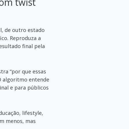
com twist
l, de outro estado
ico. Reproduza a
sultado final pela
stra “por que essas
 O algoritmo entende
inal e para públicos
cação, lifestyle,
ham menos, mas