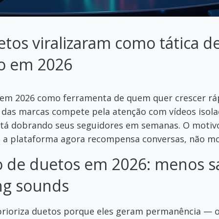
tos viralizaram como tática d
o em 2026
em 2026 como ferramenta de quem quer crescer ráp
 das marcas compete pela atenção com vídeos isol
tá dobrando seus seguidores em semanas. O motivo 
 a plataforma agora recompensa conversas, não m
o de duetos em 2026: menos s
ng sounds
prioriza duetos porque eles geram permanência — o 