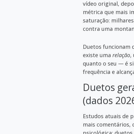
vídeo original, dep
métrica que mais i
saturação: milhare
contra uma montanh
Duetos funcionam d
existe uma
relação
,
quanto o seu — é s
frequência e alcan
Duetos ger
(dados 202
Estudos atuais de 
mais comentários, 
psicológica: duetos