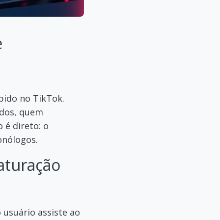
e
ido no TikTok.
ados, quem
é direto: o
onólogos.
aturação
usuário assiste ao