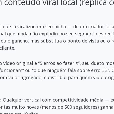
conteúdo viral local (réplica 
o que já viralizou em seu nicho — de um criador loca
bal que ainda não explodiu no seu segmento específ
 ou o gancho, mas substitua o ponto de vista ou o re
cliente.
o vídeo original é “5 erros ao fazer X”, seu dueto mo
funcionam” ou “o que ninguém fala sobre erro #3”.
com valor agregado, e distribui para quem viu o orig
:
Qualquer vertical com competitividade média — edu
Contas muito novas (menos de 500 seguidores) gan