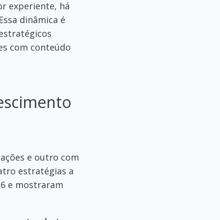
or experiente, há
 Essa dinâmica é
estratégicos
ses com conteúdo
rescimento
izações e outro com
atro estratégias a
026 e mostraram