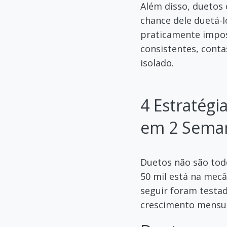
Além disso, duetos 
chance dele duetá-l
praticamente impos
consistentes, cont
isolado.
4 Estratég
em 2 Sema
Duetos não são todo
50 mil está na mecâ
seguir foram testa
crescimento mensur