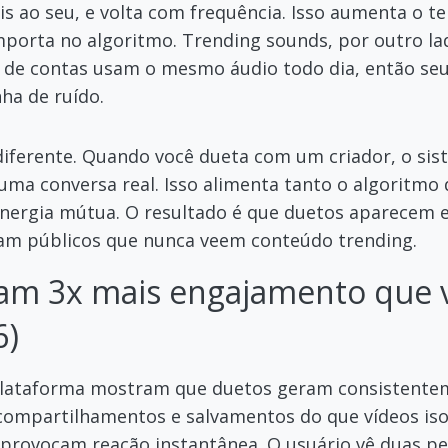
ois ao seu, e volta com frequência. Isso aumenta o t
mporta no algoritmo. Trending sounds, por outro la
s de contas usam o mesmo áudio todo dia, então se
a de ruído.
iferente. Quando você dueta com um criador, o si
 uma conversa real. Isso alimenta tanto o algoritmo 
inergia mútua. O resultado é que duetos aparecem
çam públicos que nunca veem conteúdo trending.
am 3x mais engajamento que v
6)
plataforma mostram que duetos geram consistentem
compartilhamentos e salvamentos do que vídeos isol
 provocam reação instantânea. O usuário vê duas pe