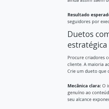
ainda assim saem do
Resultado esperad
seguidores por exe
Duetos com 
estratégica
Procure criadores 
cliente. A maioria 
Crie um dueto que 
Mecânica clara:
O i
genuíno ao conteúdo
seu alcance exponen