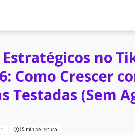
 Estratégicos no Ti
6: Como Crescer c
as Testadas (Sem A
r:
15 min
de leitura