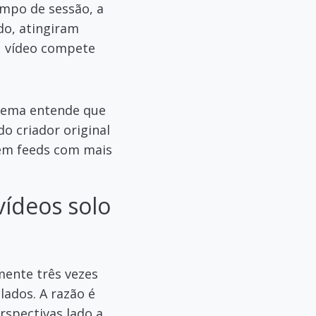
empo de sessão, a
do, atingiram
u vídeo compete
stema entende que
do criador original
 em feeds com mais
ídeos solo
ente três vezes
ados. A razão é
rspectivas lado a